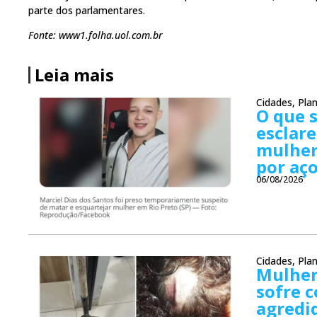
parte dos parlamentares.
Fonte: www1.folha.uol.com.br
Leia mais
Cidades
,
Plan
O que s
esclare
mulher
por aç
06/08/2026
Cidades
,
Plan
Mulher
sofre c
agredi