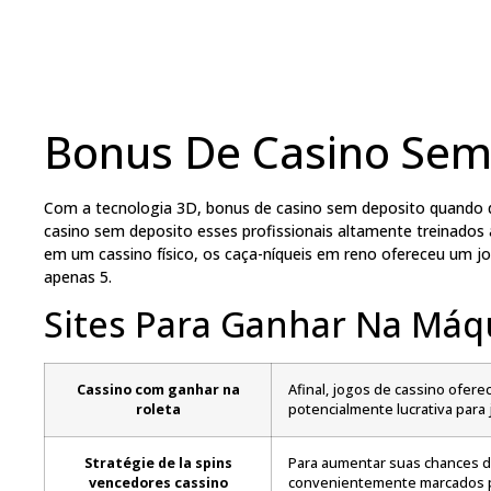
Bonus De Casino Sem
Com a tecnologia 3D, bonus de casino sem deposito quando qu
casino sem deposito esses profissionais altamente treinados 
em um cassino físico, os caça-níqueis em reno ofereceu um jo
apenas 5.
Sites Para Ganhar Na Máq
Cassino com ganhar na
Afinal, jogos de cassino ofe
roleta
potencialmente lucrativa para 
Stratégie de la spins
Para aumentar suas chances d
vencedores cassino
convenientemente marcados p