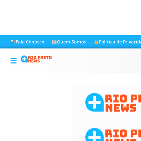
Fale Conosco
Quem Somos
Política de Privaci