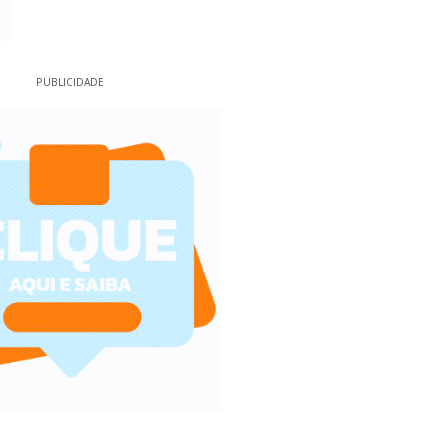
PUBLICIDADE