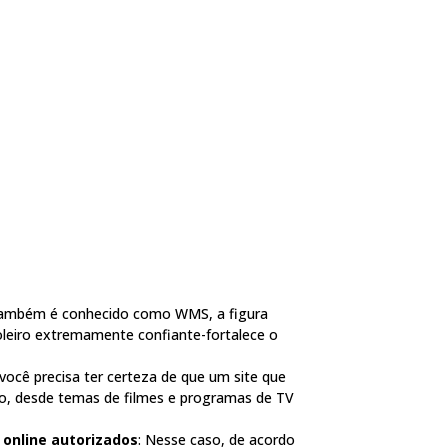
e também é conhecido como WMS, a figura
eiro extremamente confiante-fortalece o
você precisa ter certeza de que um site que
plo, desde temas de filmes e programas de TV
 online autorizados
:
Nesse caso, de acordo