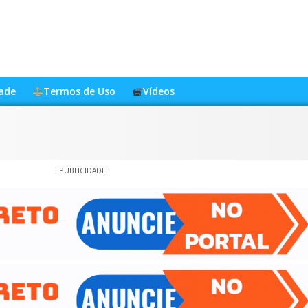
dade
Termos de Uso
Vídeos
PUBLICIDADE