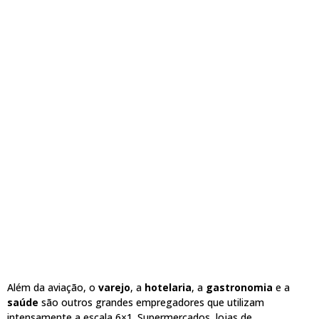
Além da aviação, o
varejo
, a
hotelaria
, a
gastronomia
e a
saúde
são outros grandes empregadores que utilizam
intensamente a escala 6×1. Supermercados, lojas de