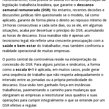
legislação trabalhista brasileira, que garante o
descanso
semanal remunerado (DSR)
. No entanto, recentes decisões e
discussões jurídicas têm questionado se o modelo, tal como
aplicado, garante de forma plena o direito ao repouso mínimo de
24 horas consecutivas a cada sete dias, ou se ele, em algumas
situações, acaba por desvirtuar o princípio do DSR, acumulando
as horas de descanso. Essa reanálise não é apenas um
tecnicismo legal; ela reflete uma crescente preocupação com a
saúde e bem-estar
do trabalhador, mas também confronta a
realidade operacional de muitas empresas.
O ponto central da controvérsia reside na interpretação da
concessão do DSR. Para alguns juristas e sindicatos, a forma
como a
escala 6×1
é aplicada, em muitos casos, pode gerar
uma sequência de trabalho que não respeita adequadamente o
intervalo entre as jornadas ou a própria periodicidade do
descanso. Essa visão tem ganhado força em instâncias
trabalhistas, pavimentando o caminho para mudanças que
obrigariam as empresas a reestruturar seus quadros e suas
operações para cumprir integralmente o que se entende por um
DSR efetivo e regular.