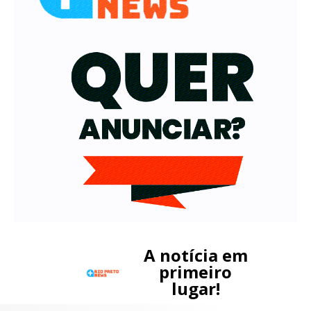
A notícia em
primeiro
lugar!