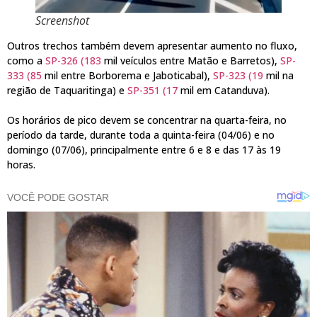
Screenshot
Outros trechos também devem apresentar aumento no fluxo,
como a
SP-326 (183
mil veículos entre Matão e Barretos),
SP-
333 (85
mil entre Borborema e Jaboticabal),
SP-323 (19
mil na
região de Taquaritinga) e
SP-351 (17
mil em Catanduva).
Os horários de pico devem se concentrar na quarta-feira, no
período da tarde, durante toda a quinta-feira (04/06) e no
domingo (07/06), principalmente entre 6 e 8 e das 17 às 19
horas.