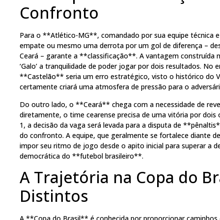
Confronto
Para o **Atlético-MG**, comandado por sua equipe técnica 
empate ou mesmo uma derrota por um gol de diferença – desd
Ceará – garante a **classificação**. A vantagem construída n
‘Galo’ a tranquilidade de poder jogar por dois resultados. No
**Castelão** seria um erro estratégico, visto o histórico do
certamente criará uma atmosfera de pressão para o adversári
Do outro lado, o **Ceará** chega com a necessidade de rever
diretamente, o time cearense precisa de uma vitória por dois 
1, a decisão da vaga será levada para a disputa de **pênalti
do confronto. A equipe, que geralmente se fortalece diante d
impor seu ritmo de jogo desde o apito inicial para superar a
democrática do **futebol brasileiro**.
A Trajetória na Copa do Br
Distintos
A **Copa do Brasil** é conhecida por proporcionar caminhos d