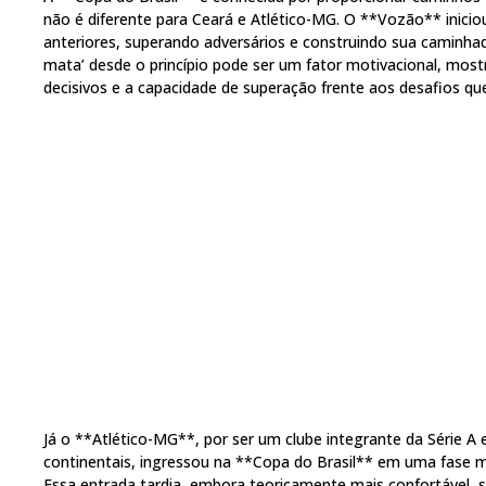
não é diferente para Ceará e Atlético-MG. O **Vozão** inici
anteriores, superando adversários e construindo sua caminhad
mata’ desde o princípio pode ser um fator motivacional, mos
decisivos e a capacidade de superação frente aos desafios qu
Já o **Atlético-MG**, por ser um clube integrante da Série 
continentais, ingressou na **Copa do Brasil** em uma fase m
Essa entrada tardia, embora teoricamente mais confortável, 