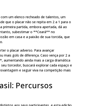
e com um elenco recheado de talentos, um
e que o placar não se repita em 2 a 1 para o
a primeira partida, embora apertada, dá ao
 entanto, subestimar o **Ceará** no
 Vozão em casa e a paixão de sua torcida, que
o.
ter o placar adverso. Para avançar
ou mais gols de diferença. Caso vença por 2 a
s**, aumentando ainda mais a carga dramática
e seu torcedor, buscará explorar cada espaço e
 desvantagem e seguir viva na competição mais
asil: Percursos
istintos aos seus participantes, e esta edição