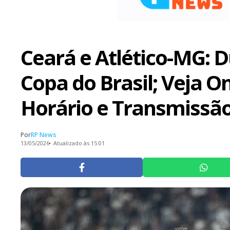
Ceará e Atlético-MG: D
Copa do Brasil; Veja On
Horário e Transmissã
Por
RP News
13/05/2026
Atualizado às 15:01