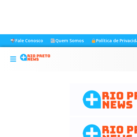
Fale Conosco
Quem Somos
Política de Privaci