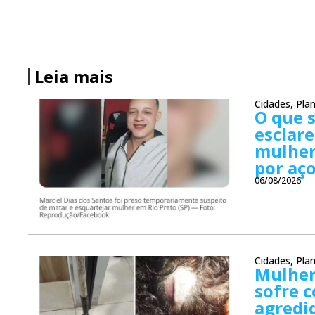
Leia mais
Cidades
,
Plan
O que s
esclare
mulher
por aç
06/08/2026
Cidades
,
Plan
Mulher
sofre c
agredi