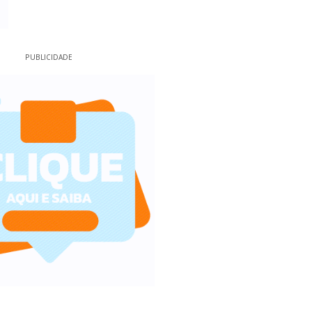
PUBLICIDADE