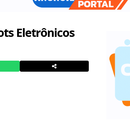
ts Eletrônicos