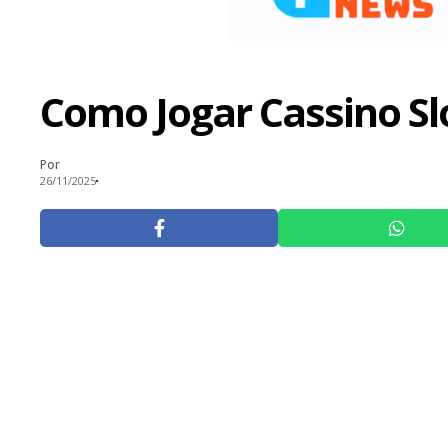
Como Jogar Cassino Slo
Por
26/11/2025