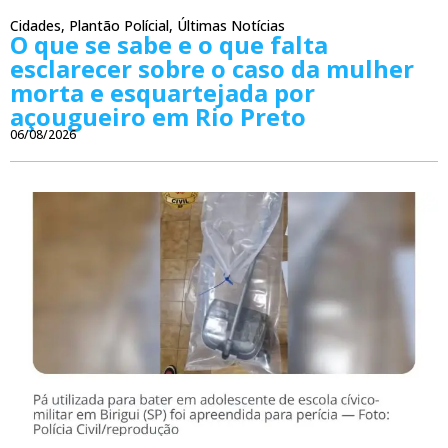
Cidades
,
Plantão Polícial
,
Últimas Notícias
O que se sabe e o que falta
esclarecer sobre o caso da mulher
morta e esquartejada por
açougueiro em Rio Preto
06/08/2026