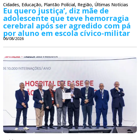
Cidades
,
Educação
,
Plantão Polícial
,
Região
,
Últimas Notícias
Eu quero justiça’, diz mãe de
adolescente que teve hemorragia
cerebral após ser agredido com pá
por aluno em escola cívico-militar
06/08/2026