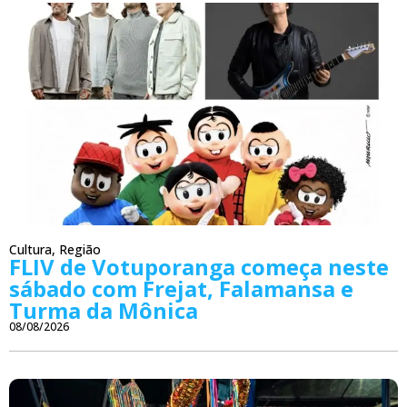
Cultura
,
Região
FLIV de Votuporanga começa neste
sábado com Frejat, Falamansa e
Turma da Mônica
08/08/2026