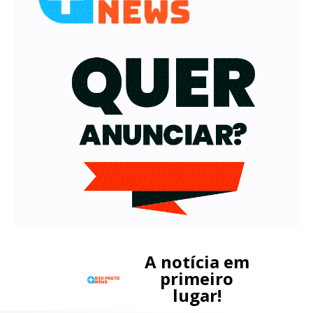
A notícia em
primeiro
lugar!