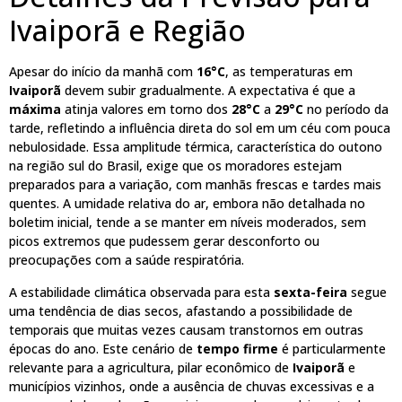
Ivaiporã e Região
Apesar do início da manhã com
16°C
, as temperaturas em
Ivaiporã
devem subir gradualmente. A expectativa é que a
máxima
atinja valores em torno dos
28°C
a
29°C
no período da
tarde, refletindo a influência direta do sol em um céu com pouca
nebulosidade. Essa amplitude térmica, característica do outono
na região sul do Brasil, exige que os moradores estejam
preparados para a variação, com manhãs frescas e tardes mais
quentes. A umidade relativa do ar, embora não detalhada no
boletim inicial, tende a se manter em níveis moderados, sem
picos extremos que pudessem gerar desconforto ou
preocupações com a saúde respiratória.
A estabilidade climática observada para esta
sexta-feira
segue
uma tendência de dias secos, afastando a possibilidade de
temporais que muitas vezes causam transtornos em outras
épocas do ano. Este cenário de
tempo firme
é particularmente
relevante para a agricultura, pilar econômico de
Ivaiporã
e
municípios vizinhos, onde a ausência de chuvas excessivas e a