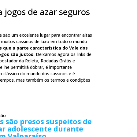
a jogos de azar seguros
ne são um excelente lugar para encontrar altas
á muitos cassinos de luxo em todo o mundo
 que a parte característica do Vale dos
ogos são justos.
Deixamos agora os links de
postador da Roleta, Rodadas Grátis e
ue lhe permitirá dobrar, é importante
o clássico do mundo dos cassinos e é
s tempos, mas também os termos e condições
ião
 são presos suspeitos de
ar adolescente durante
em Valparaíso