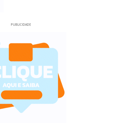
PUBLICIDADE