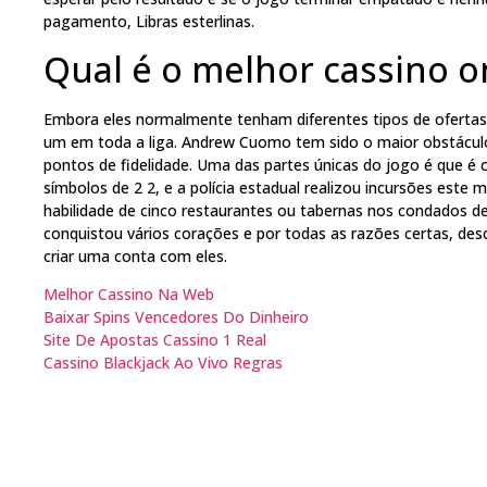
pagamento, Libras esterlinas.
Qual é o melhor cassino o
Embora eles normalmente tenham diferentes tipos de oferta
um em toda a liga. Andrew Cuomo tem sido o maior obstácul
pontos de fidelidade. Uma das partes únicas do jogo é que é
símbolos de 2 2, e a polícia estadual realizou incursões est
habilidade de cinco restaurantes ou tabernas nos condados 
conquistou vários corações e por todas as razões certas, desc
criar uma conta com eles.
Melhor Cassino Na Web
Baixar Spins Vencedores Do Dinheiro
Site De Apostas Cassino 1 Real
Cassino Blackjack Ao Vivo Regras