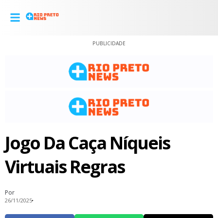
PUBLICIDADE
Jogo Da Caça Níqueis
Virtuais Regras
Por
26/11/2025