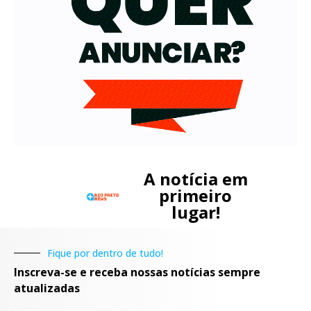
A notícia em
primeiro
lugar!
Fique por dentro de tudo!
Inscreva-se e receba nossas notícias sempre
atualizadas