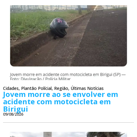
Cidades
,
Plantão Polícial
,
Região
,
Últimas Notícias
Jovem morre ao se envolver em
acidente com motocicleta em
Birigui
09/08/2026