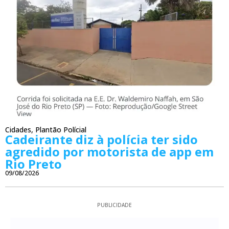
Cidades
,
Plantão Polícial
Cadeirante diz à polícia ter sido
agredido por motorista de app em
Rio Preto
09/08/2026
PUBLICIDADE