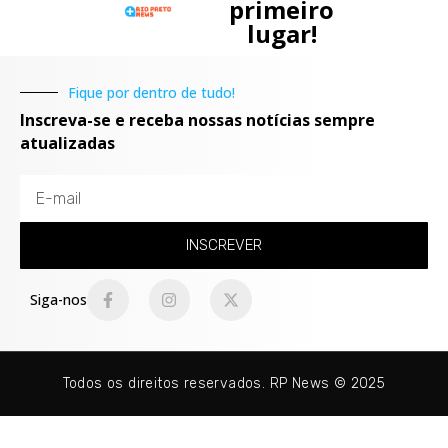
primeiro
lugar!
Fique por dentro de tudo!
Inscreva-se e receba nossas notícias sempre
atualizadas
INSCREVER
Siga-nos
Todos os direitos reservados. RP News © 2025