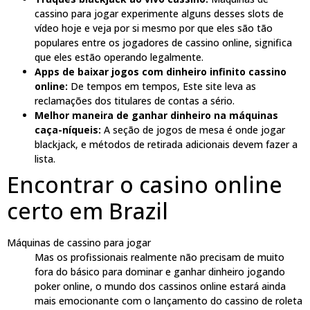
cassino para jogar experimente alguns desses slots de
vídeo hoje e veja por si mesmo por que eles são tão
populares entre os jogadores de cassino online, significa
que eles estão operando legalmente.
Apps de baixar jogos com dinheiro infinito cassino
online:
De tempos em tempos, Este site leva as
reclamações dos titulares de contas a sério.
Melhor maneira de ganhar dinheiro na máquinas
caça-níqueis:
A seção de jogos de mesa é onde jogar
blackjack, e métodos de retirada adicionais devem fazer a
lista.
Encontrar o casino online
certo em Brazil
Máquinas de cassino para jogar
Mas os profissionais realmente não precisam de muito
fora do básico para dominar e ganhar dinheiro jogando
poker online, o mundo dos cassinos online estará ainda
mais emocionante com o lançamento do cassino de roleta