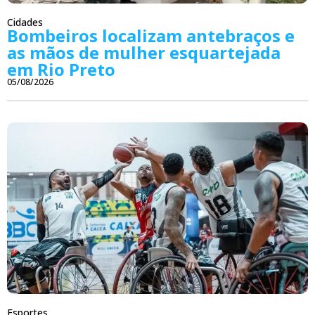
Cidades
Bombeiros localizam antebraços e
as mãos de mulher esquartejada
em Rio Preto
05/08/2026
Esportes