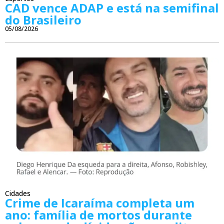
CAD vence ADAP e está na semifinal
do Brasileiro
05/08/2026
Cidades
Crime de Icaraíma completa um
ano: família de mortos durante