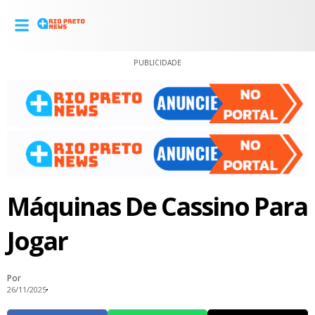
PUBLICIDADE
Máquinas De Cassino Para
Jogar
Por
26/11/2025