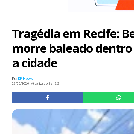
Tragédia em Recife: B
morre baleado dentro 
a cidade
Por
RP News
28/06/2026
Atualizado às 12:31