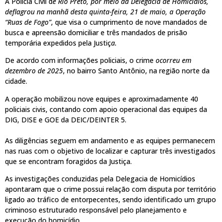
A Polícia Civil d
e Rio Preto, por meio da Delegacia de Homicídios,
deflagrou na manhã desta quinta-feira, 21 de maio, a Operação
“Ruas de Fogo”
, que visa o cumprimento de nove mandados de
busca e apreensão domiciliar e três mandados de prisão
temporária expedidos pela Justiç
a.
De acordo com informações policiais, o crime
ocorreu em
dezembro de 2025
, no bairro Santo Antônio, na região norte da
cidade.
A operação mobilizou nove equipes e aproximadamente 40
policiais civis, contando com apoio operacional das equipes da
DIG, DISE e GOE da DEIC/DEINTER 5.
As diligências seguem em andamento e as equipes permanecem
nas ruas com o objetivo de localizar e capturar três investigados
que se encontram foragidos da Justiça.
As investigações conduzidas pela Delegacia de Homicídios
apontaram que o crime possui relação com disputa por território
ligado ao tráfico de entorpecentes, sendo identificado um grupo
criminoso estruturado responsável pelo planejamento e
execução do homicídio.