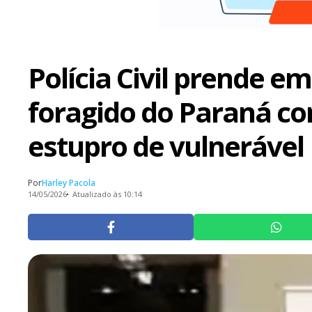
Polícia Civil prende em
foragido do Paraná c
estupro de vulnerável
Por
Harley Pacola
14/05/2026
Atualizado às 10:14