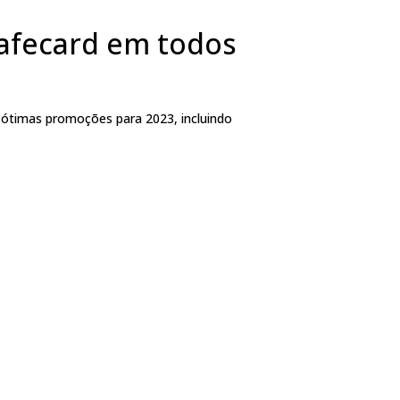
afecard em todos
 ótimas promoções para 2023, incluindo