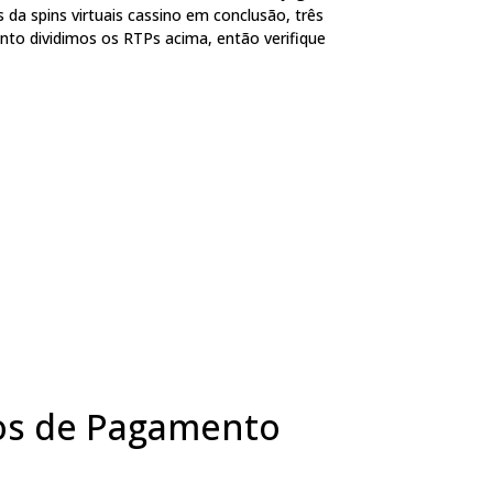
 da spins virtuais cassino em conclusão, três
anto dividimos os RTPs acima, então verifique
os de Pagamento