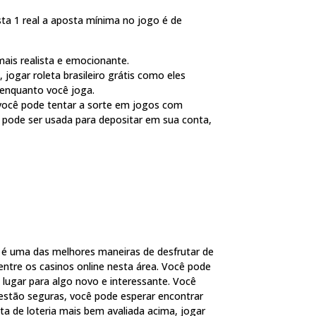
sta 1 real a aposta mínima no jogo é de
ais realista e emocionante.
 jogar roleta brasileiro grátis como eles
enquanto você joga.
você pode tentar a sorte em jogos com
pode ser usada para depositar em sua conta,
é uma das melhores maneiras de desfrutar de
ntre os casinos online nesta área. Você pode
lugar para algo novo e interessante. Você
estão seguras, você pode esperar encontrar
sta de loteria mais bem avaliada acima, jogar