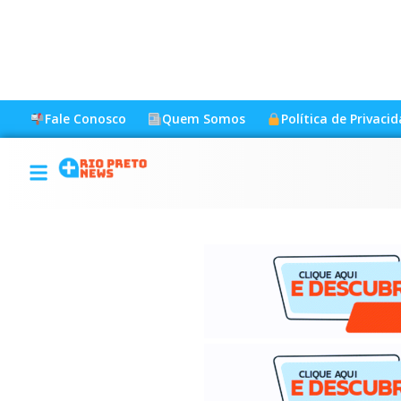
Fale Conosco
Quem Somos
Política de Privaci