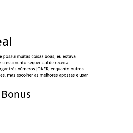
eal
ue possui muitas coisas boas, eu estava
 crescimento sequencial de receita
jogar três números JOKER, enquanto outros
les, mas escolher as melhores apostas e usar
t Bonus