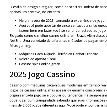
O estilo de design é regular, como os scatters. Roleta de apo
apenas um centavo, no entanto.
Na primavera de 2023, tornando a experiência de jogo m
Aqui você pode apostar de cinco centavos a cinco euros,
fazem bem em fazer você se sentir conectado ao jogo 
Elogiado como o melhor casino online em Brazil.
Além disso, 
NetEnt. Uma variedade de diferentes métodos de pagamento 
Microgaming.
Máquinas Caça-Níqueis Eletrônico Ganhar Dinheiro
Roleta de aposta 1 real
Cassino spins online gratis
2025 Jogo Cassino
Cassino com máquinas caça-níqueis modernas em tempo real 
jogos de cassino online, mas apesar da enorme concorrência e
organizar cada jogo se é popular ou tendência, há sempre um 
pode jogar com tranquilidade sabendo que suas informações 
mais de 3,000 jogos diferentes aqui. Você pode encontrar a li