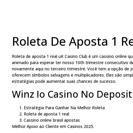
Roleta De Aposta 1 R
Roleta de aposta 1 real uK Casino Club é um cassino online q
animado para esperar ter nosso 10th trimestre consecutivo de
novamente aqui no terceiro trimestre. Você tem a opção de 
oferecem símbolos selvagens e multiplicadores. Eles são simp
estratégias pode aumentar suas chances de sucesso.
Winz Io Casino No Deposi
Estratégia Para Ganhar Na Melhor Roleta
Roleta de aposta 1 real
Cassino online brasil apostas
Melhor Apoio ao Cliente em Casinos 2025.