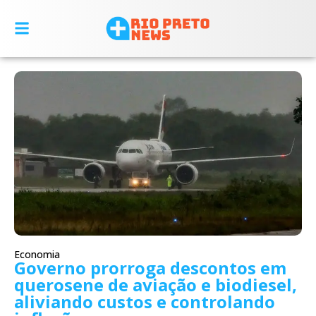
Economia
Governo prorroga descontos em
querosene de aviação e biodiesel,
aliviando custos e controlando