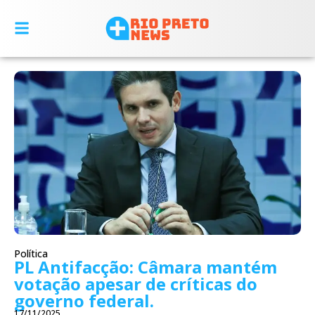
Política
PL Antifacção: Câmara mantém
votação apesar de críticas do
governo federal.
17/11/2025