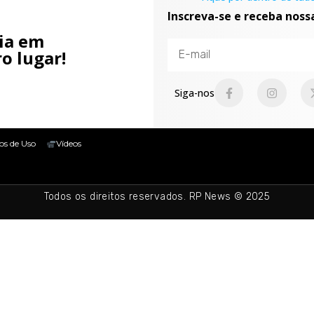
Inscreva-se e receba noss
cia em
o lugar!
Siga-nos
os de Uso
Vídeos
Todos os direitos reservados. RP News © 2025