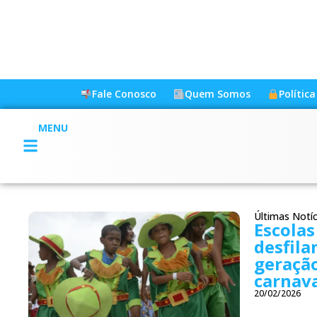
Fale Conosco
Quem Somos
Polític
MENU
Últimas Notíc
Escolas
desfila
geração
carnav
20/02/2026