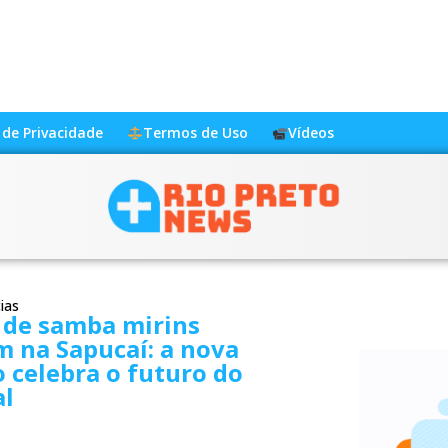
a de Privacidade
Termos de Uso
Vídeos
ias
 de samba mirins
m na Sapucaí: a nova
 celebra o futuro do
al