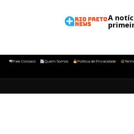
A notí
primeir
Fale Conosco
Quem Somos
Política de Privacidade
Term