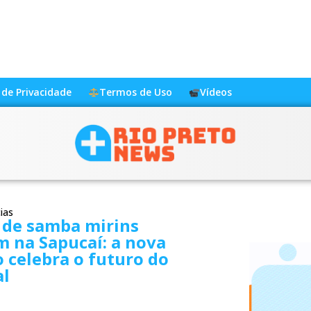
a de Privacidade
Termos de Uso
Vídeos
ias
 de samba mirins
m na Sapucaí: a nova
 celebra o futuro do
al