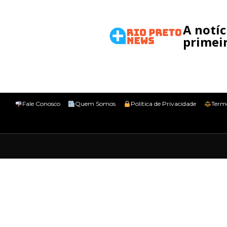
A notí
primeir
Fale Conosco
Quem Somos
Política de Privacidade
Term