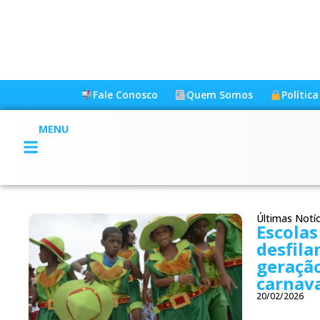
Fale Conosco
Quem Somos
Polític
MENU
Últimas Notíc
Escolas
desfila
geração
carnav
20/02/2026