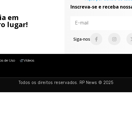
Inscreva-se e receba noss
cia em
o lugar!
Siga-nos
os de Uso
Vídeos
Todos os direitos reservados. RP News © 2025