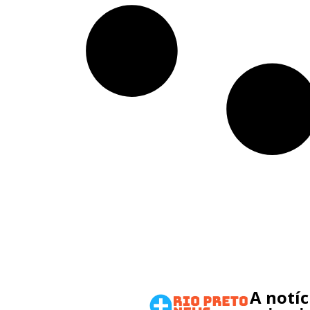
A notí