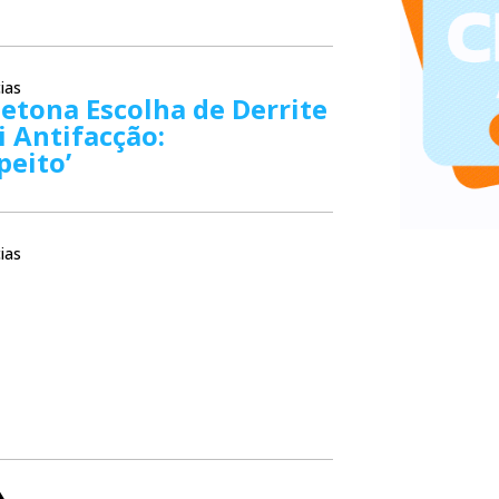
ias
Detona Escolha de Derrite
i Antifacção:
peito’
ias