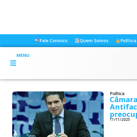
Fale Conosco
Quem Somos
Polític
MENU
Política
Câmara 
Antifac
preocu
11/11/2025