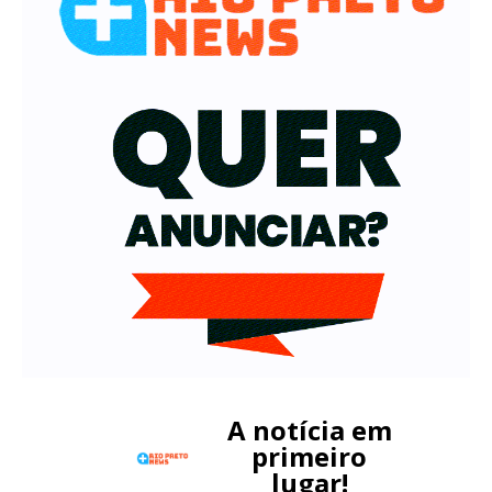
A notícia em
primeiro
lugar!